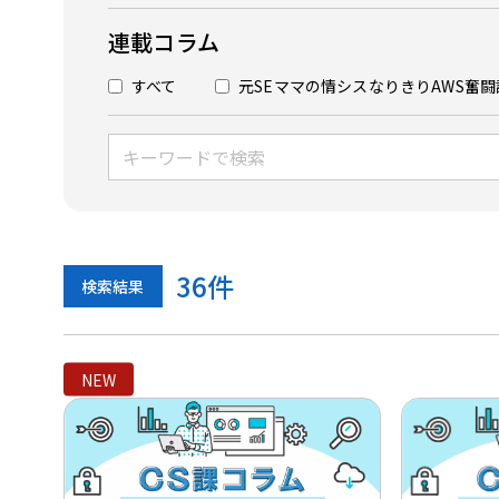
連載コラム
すべて
元SEママの情シスなりきりAWS奮闘
36
件
検索結果
NEW