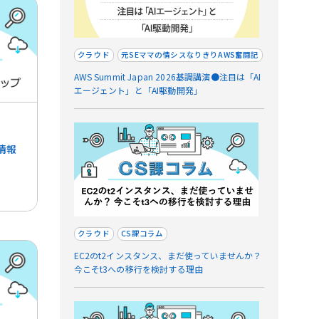
クラウド
元SEママの情シスなりきりAWS奮闘記
AWS Summit Japan 2026基調講演●注目は「AI
エージェント」と「AI駆動開発」
情報
クラウド
CS課コラム
EC2のt2インスタンス、まだ使っていませんか？
今こそt3への移行を検討する理由