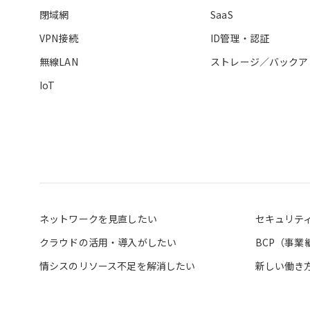
閉域網
SaaS
VPN接続
ID管理・認証
無線LAN
ストレージ／バックア
IoT
ネットワークを見直したい
セキュリテ
クラウドの活用・導入がしたい
BCP（事
情シスのリソース不足を解消したい
新しい働き