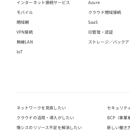
インターネット接続サービス
Azure
モバイル
クラウド閉域接続
閉域網
SaaS
VPN接続
ID管理・認証
無線LAN
ストレージ／バックア
IoT
ネットワークを見直したい
セキュリテ
クラウドの活用・導入がしたい
BCP（事
情シスのリソース不足を解消したい
新しい働き