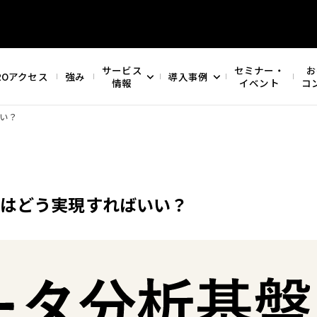
サービス
セミナー・
お
ROアクセス
強み
導入事例
情報
イベント
コ
いい？
ではどう実現すればいい？