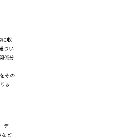
的に収
紐づい
関係分
をその
ありま
、デー
声など