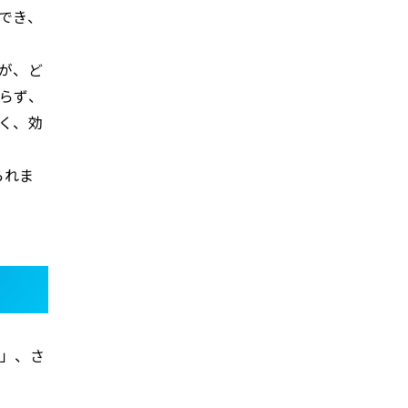
でき、
が、ど
らず、
く、効
られま
と」、さ