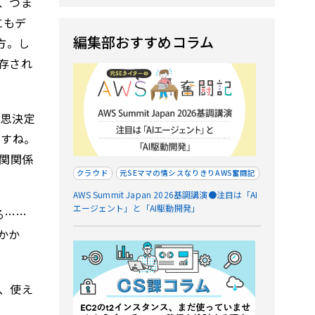
、つま
にもデ
編集部おすすめコラム
方。し
存され
意思決定
ですね。
関関係
クラウド
元SEママの情シスなりきりAWS奮闘記
AWS Summit Japan 2026基調講演●注目は「AI
エージェント」と「AI駆動開発」
る……
かか
、使え