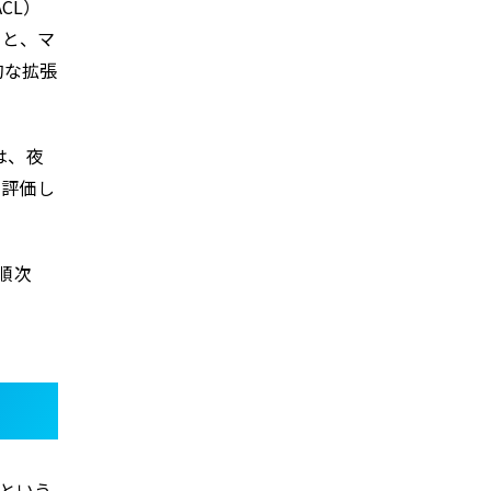
CL）
ると、マ
的な拡張
は、夜
く評価し
順次
はという