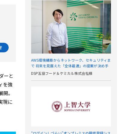
せ
AWS環境構築からネットワーク、セキュリティま
で 将来を見据えた「全体最適」の提案が決め手
DSP五協フード＆ケミカル株式会社様
ダーと
ィを強
展開。
実現に
“ログインしづらい”オンプレミスの履修登録シス