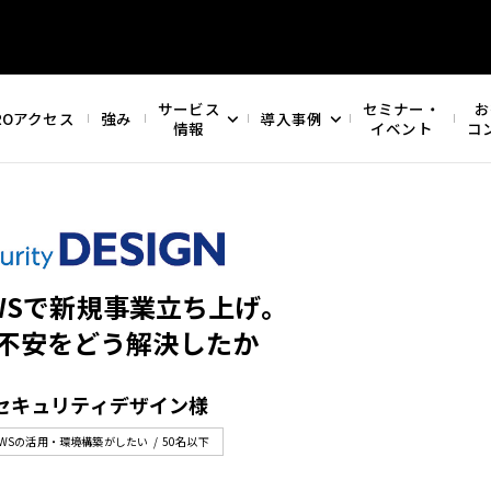
サービス
セミナー・
お
ROアクセス
強み
導入事例
情報
イベント
コ
WSで新規事業立ち上げ。
不安をどう解決したか
セキュリティデザイン様
AWSの活用・環境構築がしたい
50名以下