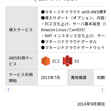
●マネージドクラウド with AWS標準
●導入サポート（オプション、内容詳
・EC2 立ち上げ、サーバ基本設定（Windows / 
導入サービス
Amazon Linux / CentOS）
・NAT インスタンス立ち上げ、サーバ基本設
●マネージドクラウドポータル
●マネージドクラウドゲートウェイ（1
AWS利用サー
EC2
S3
ビス
サービス利用
2015年7月
費用概算
初期費
開始
2016年9月現在