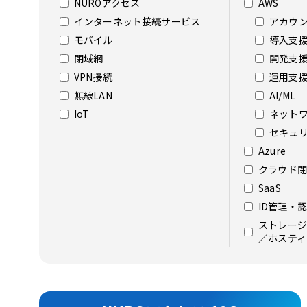
NUROアクセス
AWS
インターネット接続サービス
アカウ
モバイル
導入支
閉域網
開発支
VPN接続
運用支
無線LAN
AI/ML
IoT
ネット
セキュ
Azure
クラウド閉
SaaS
ID管理・
ストレージ
／ホスティ