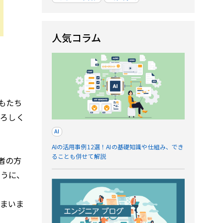
人気コラム
もたち
よろしく
AI
AIの活用事例12選！AIの基礎知識や仕組み、でき
ることも併せて解説
者の方
ように、
しまいま