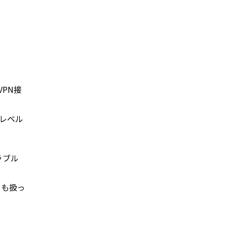
VPN接
ンレベル
ラブル
でも扱っ