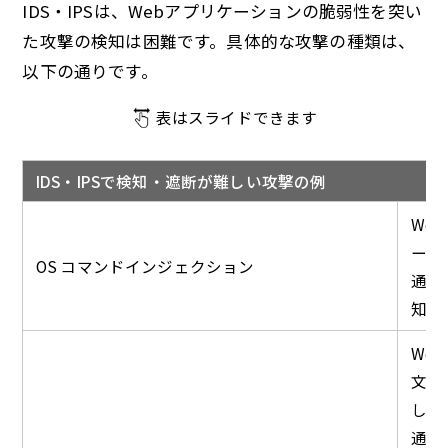
IDS・IPSは、Webアプリケーションの脆弱性を突い
た攻撃の検知は困難です。具体的な攻撃の種類は、
以下の通りです。
表はスライドできます
IDS・IPSで検知・遮断が難しい攻撃の例
We
ーバ
OS コマンドインジェクション
通常
知・
We
文（
し、
通常