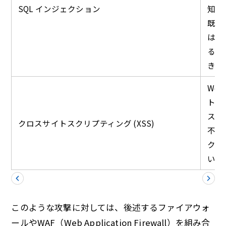
SQL インジェクション
知・
既知
は、
るが
きる
We
トを
スク
クロスサイトスクリプティング (XSS)
不正
クセ
い
このような攻撃に対しては、後述するファイアウォ
ールやWAF（Web Application Firewall）を組み合