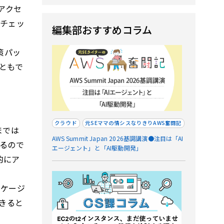
アクセ
たチェッ
編集部おすすめコラム
策パッ
ともで
クラウド
元SEママの情シスなりきりAWS奮闘記
までは
AWS Summit Japan 2026基調講演●注目は「AI
いるので
エージェント」と「AI駆動開発」
的にア
ッケージ
きると