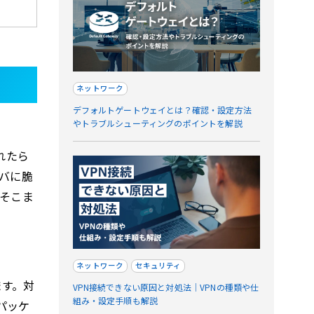
ネットワーク
デフォルトゲートウェイとは？確認・設定方法
やトラブルシューティングのポイントを解説
れたら
バに脆
そこま
ネットワーク
セキュリティ
ます。対
VPN接続できない原因と対処法｜VPNの種類や仕
組み・設定手順も解説
パッケ