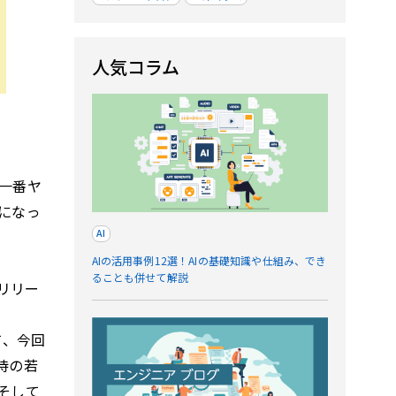
人気コラム
一番ヤ
になっ
AI
AIの活用事例12選！AIの基礎知識や仕組み、でき
ることも併せて解説
らリリー
て、今回
待の若
そして