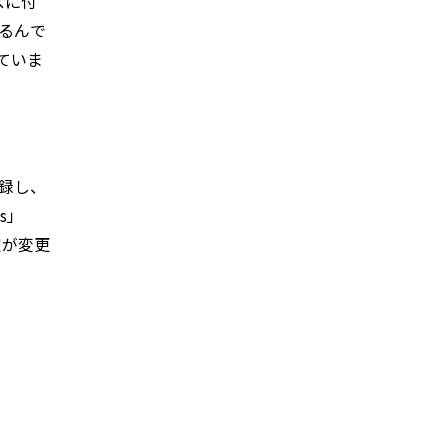
スに付
るんで
していま
記録し、
s」
定が変更