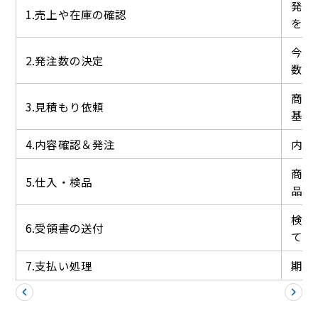
発注
1.売上や在庫の確認
を確
今後
2.発注数の決定
数を
商品
3.見積もり依頼
基づ
4.内容確認＆発注
内容
商品
5.仕入・検品
品す
検品
6.受領書の送付
て送
7.支払い処理
期日