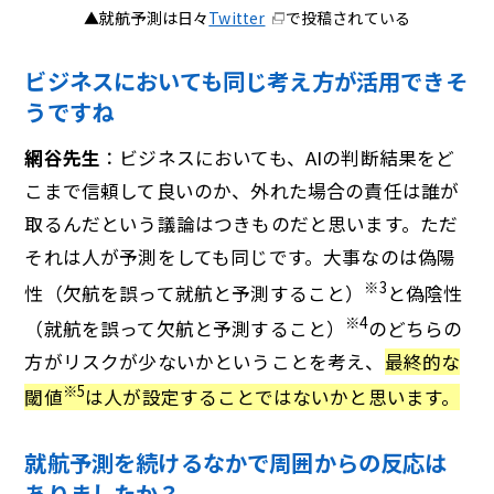
▲就航予測は日々
Twitter
で投稿されている
ビジネスにおいても同じ考え方が活用できそ
うですね
網谷先生
：ビジネスにおいても、AIの判断結果をど
こまで信頼して良いのか、外れた場合の責任は誰が
取るんだという議論はつきものだと思います。ただ
それは人が予測をしても同じです。大事なのは偽陽
※3
性（欠航を誤って就航と予測すること）
と偽陰性
※4
（就航を誤って欠航と予測すること）
のどちらの
方がリスクが少ないかということを考え、
最終的な
※5
閾値
は人が設定することではないかと思います。
就航予測を続けるなかで周囲からの反応は
ありましたか？