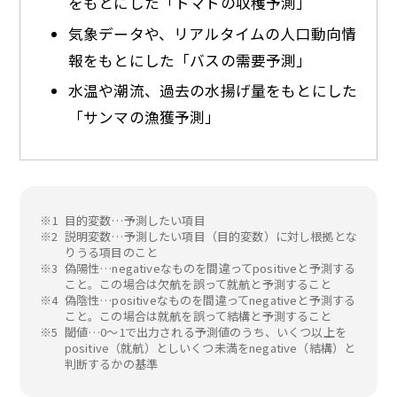
をもとにした「トマトの収穫予測」
気象データや、リアルタイムの人口動向情
報をもとにした「バスの需要予測」
水温や潮流、過去の水揚げ量をもとにした
「サンマの漁獲予測」
※1
目的変数…予測したい項目
※2
説明変数…予測したい項目（目的変数）に対し根拠とな
りうる項目のこと
※3
偽陽性…negativeなものを間違ってpositiveと予測する
こと。この場合は欠航を誤って就航と予測すること
※4
偽陰性…positiveなものを間違ってnegativeと予測する
こと。この場合は就航を誤って結構と予測すること
※5
閾値…0～1で出力される予測値のうち、いくつ以上を
positive（就航）としいくつ未満をnegative（結構）と
判断するかの基準