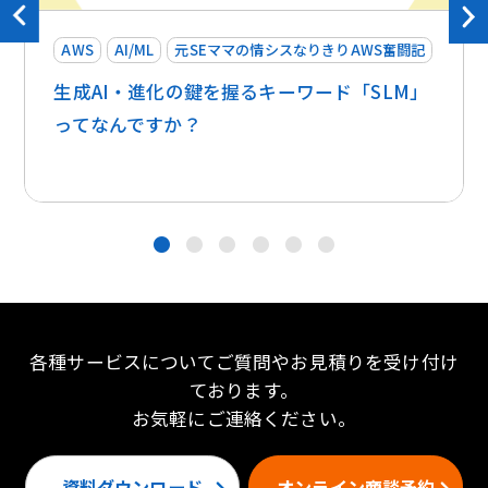
AWS
AI/ML
元SEママの情シスなりきりAWS奮闘記
生成AI・進化の鍵を握るキーワード「SLM」
ってなんですか？
●
●
●
●
●
●
各種サービスについてご質問やお見積りを受け付け
ております。
お気軽にご連絡ください。
資料ダウンロード
オンライン商談予約