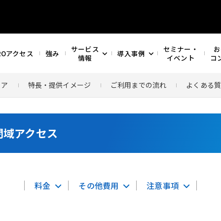
サービス
セミナー・
お
ROアクセス
強み
導入事例
情報
イベント
コ
リア
特長・提供イメージ
ご利用までの流れ
よくある
閉域アクセス
料金
その他費用
注意事項