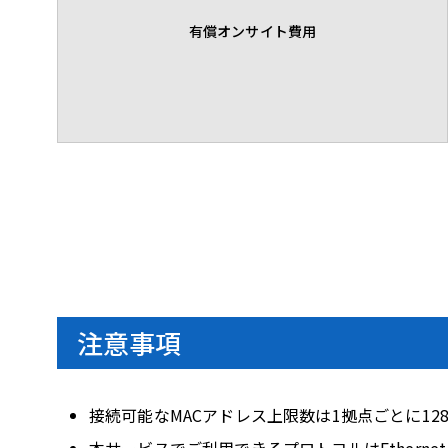
有償オンサイト費用
注意事項
接続可能なMACアドレス上限数は1拠点ごとに12
本サービスでご利用できるプロトコルはEthernet（I