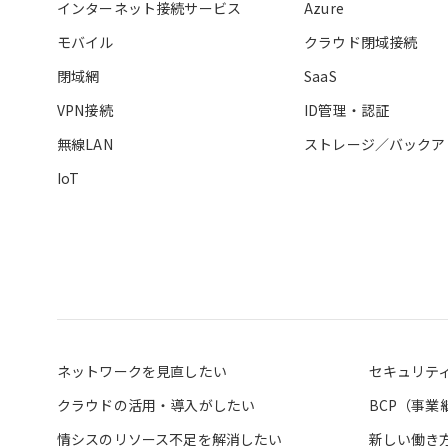
インターネット接続サービス
Azure
モバイル
クラウド閉域接続
閉域網
SaaS
VPN接続
ID管理・認証
無線LAN
ストレージ／バックア
IoT
ネットワークを見直したい
セキュリテ
クラウドの活用・導入がしたい
BCP（事
情シスのリソース不足を解消したい
新しい働き