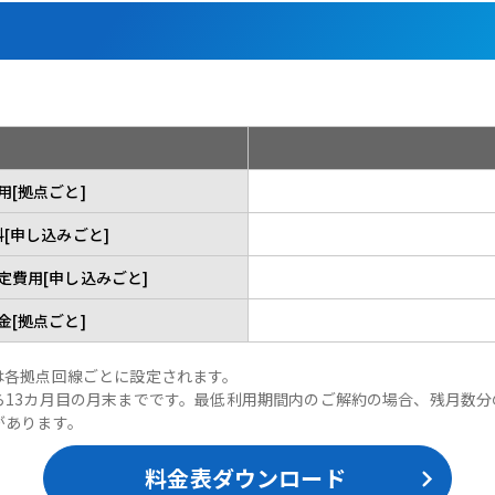
用[拠点ごと]
[申し込みごと]
定費用[申し込みごと]
金[拠点ごと]
は各拠点回線ごとに設定されます。
ら13カ月目の月末までです。最低利用期間内のご解約の場合、残月数分
があります。
料金表ダウンロード