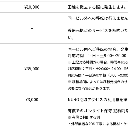
¥10,000
回線を撤去する際に発生します
同一ビル外への移転は行えませ
–
移転元拠点のサービスを解約い
い。
同一ビル内へご移転の場合、発
対応時間：平日・土9:00〜20:00
※ 上記対応時間外の場合、時間帯に
¥35,000
対応時間：平日・土20:00〜24:00 ¥60
対応時間：平日深夜早朝（0:00〜9:0
※ 移転場所によっては移転元拠点の
必要になる場合があります。
¥3,000
NURO閉域アクセスの利用権を
有償でのオンサイト保守(訪問対
※ 有償と判断する例
・外部業者などの工事による機材・ケ