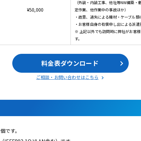
（外装・内装工事、他社等NW構築・
¥50,000
定作業、他作業中の事故ほか）
・故意、過失による機材・ケーブル類
・お客様自身の有償申し出による派遣
※ 上記以外でも訪問時に弊社がお客
す。
料金表ダウンロード
ご相談・お問い合わせはこちら
8個です。
EEE802.1Q VLAN含む）です。