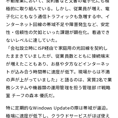
不動産業において、契約書など文書の電子化にも積
極的に取り組んでいる。しかし、従業員が増え、電
子化にともなう通信トラフィックも急増する中、イ
ンターネット回線の帯域不足や障害発生など、安定
性・信頼性の欠如といった課題が顕在化。看過でき
ないレベルに達していた。
「会社設立時にISP経由で家庭用の光回線を契約し
たままきていましたが、従業員数とともに接続端末
が増えたこともあり、お昼や夕方などインターネッ
トが込み合う時間帯に速度が低下。現場からは不満
の声が上がっていました」と語るのは、実質2名で業
務システムや機器類の運用管理を担う管理部 IT戦略
室 チーフの森本 優氏だ。
特に定期的なWindows Updateの際は帯域が逼迫。
極端に速度が低下し、クラウドサービスがほぼ使え