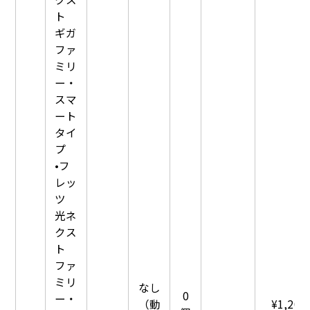
ト
ギガ
ファ
ミリ
ー・
スマ
ート
タイ
プ
•フ
レッ
ツ
光ネ
クス
ト
ファ
ミリ
なし
0
ー・
（動
¥1,200