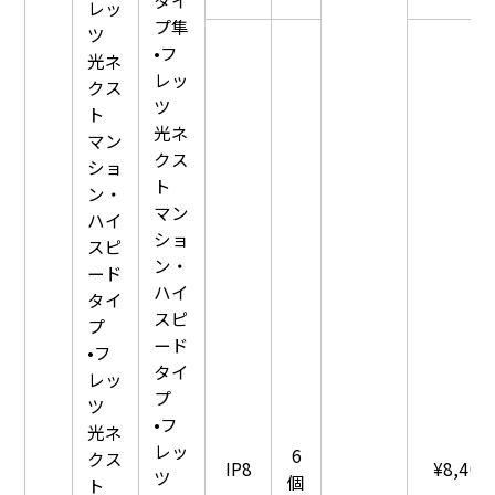
レッ
プ隼
ツ
•フ
光ネ
レッ
クス
ツ
ト
光ネ
マン
クス
ショ
ト
ン・
マン
ハイ
ショ
スピ
ン・
ード
ハイ
タイ
スピ
プ
ード
•フ
タイ
レッ
プ
ツ
•フ
光ネ
レッ
6
クス
IP8
¥8,400
ツ
個
ト