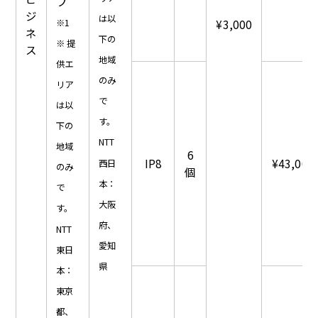
プ
ジ
は以
¥3,000
※1
ネ
下の
※ 提
ス
地域
供エ
のみ
リア
で
は以
す。
下の
NTT
地域
6
IP8
¥43,000
西日
のみ
個
本：
で
大阪
す。
府、
NTT
愛知
東日
県
本：
東京
都、