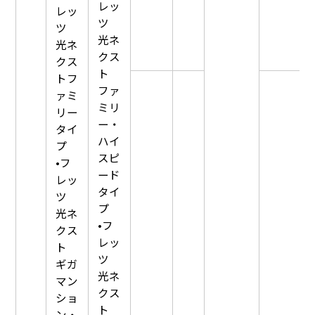
レッ
レッ
ツ
ツ
光ネ
光ネ
クス
クス
ト
トフ
ファ
ァミ
ミリ
リー
ー・
タイ
ハイ
プ
スピ
•フ
ード
レッ
タイ
ツ
プ
光ネ
•フ
クス
レッ
ト
ツ
ギガ
光ネ
マン
クス
ショ
ト
ン・