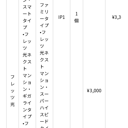
ファ
スマ
ミリ
ート
1
IP1
¥3,300
ータ
タイ
個
イプ
プ
•フ
•フ
レッ
レッ
ツ
ツ
光ネ
光ネ
クス
クス
ト
ト
マン
マン
フ
ショ
ショ
レ
ン・
ン・
ッ
¥3,000
スー
ギガ
ツ
パー
ライ
光
ハイ
ンタ
スピ
イプ
ード
•フ
タイ