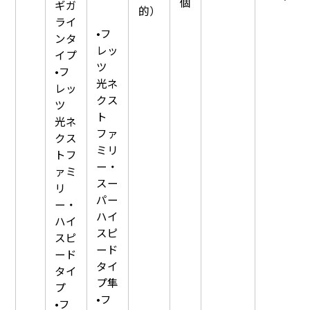
個
ギガ
的）
ライ
•フ
ンタ
レッ
イプ
ツ
•フ
光ネ
レッ
クス
ツ
ト
光ネ
ファ
クス
ミリ
トフ
ー・
ァミ
スー
リ
パー
ー・
ハイ
ハイ
スピ
スピ
ード
ード
タイ
タイ
プ隼
プ
•フ
•フ