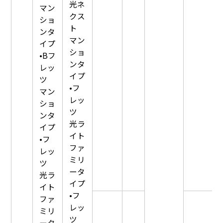
光ネ
マン
クス
ショ
ト
ンタ
マン
イプ
ショ
•Bフ
ンタ
レッ
イプ
ツ
•フ
マン
レッ
ショ
ツ
ンタ
光ラ
イプ
イト
•フ
ファ
レッ
ミリ
ツ
ータ
光ラ
イプ
イト
•フ
ファ
レッ
ミリ
ツ
ータ