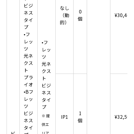
ビジ
なし
0
ネス
（動
¥30,400
個
タイ
的）
プ
•フ
レッ
•フ
ツ
レッ
光ネ
ツ
クス
光ネ
ト
クス
プラ
ト
イオ
ビジ
•Bフ
ネス
レッ
タイ
ツ
プ
ビジ
1
※ 提
IP1
¥32,500
ネス
個
供エ
タイ
ビ
リア