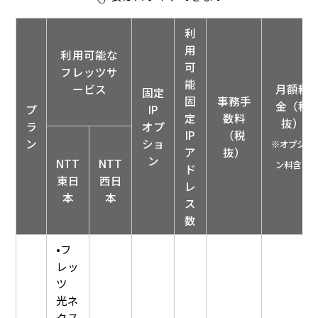
利
用
利用可能な
可
フレッツサ
能
ービス
月額料
固定
固
事務手
金（税
プ
IP
定
数料
抜）
ラ
オプ
IP
（税
ン
ショ
※オプショ
ア
抜）
ン
NTT
NTT
ン料含む
ド
東日
西日
レ
本
本
ス
数
•フ
レッ
ツ
光ネ
クス