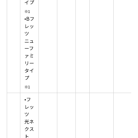
イプ
※1
•Bフ
レッ
ツ
ニュ
ーフ
ァミ
リー
タイ
プ
※1
•フ
レッ
ツ
光ネ
クス
ト