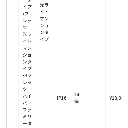
光ラ
イプ
イト
•フ
マン
レッ
ショ
ツ
ンタ
光ラ
イプ
イト
マン
ショ
ンタ
イプ
•Bフ
レッ
ツ
14
ハイ
IP16
¥18,000
個
パー
ファ
ミリ
ータ