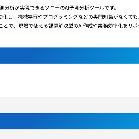
作で予測分析が実現できるソニーのAI予測分析ツールです。
動化し、機械学習やプログラミングなどの専門知識がなくても
ことで、現場で使える課題解決型のAI作成や業務効率化をサポ