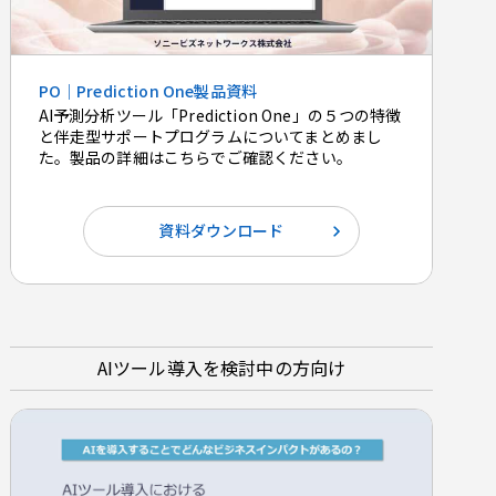
PO｜Prediction One製品資料
AI予測分析ツール「Prediction One」の５つの特徴
と伴走型サポートプログラムについてまとめまし
た。製品の詳細はこちらでご確認ください。
資料ダウンロード
AIツール導入を検討中の方向け