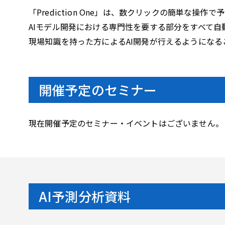
「Prediction One」は、数クリックの簡単な操
AIモデル開発における専門性を要する部分をすべて自
現場知識を持った方によるAI開発が行えるようになる
開催予定のセミナー
現在開催予定のセミナー・イベントはございません。
AI予測分析資料