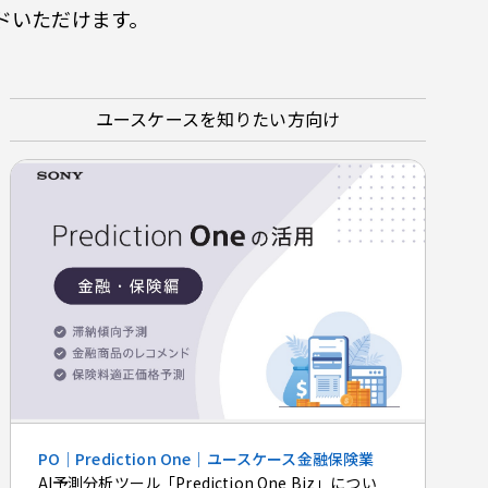
ドいただけます。
ユースケースを知りたい方向け
PO｜Prediction One｜ユースケース金融保険業
AI予測分析ツール「Prediction One Biz」につい