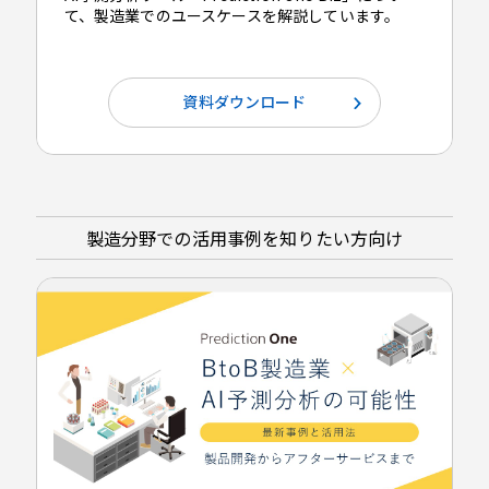
て、製造業でのユースケースを解説しています。
資料ダウンロード
製造分野での活用事例を知りたい方向け