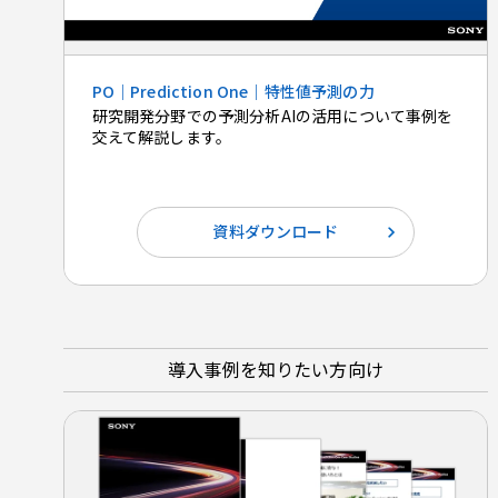
PO｜Prediction One｜特性値予測の力
研究開発分野での予測分析AIの活用について事例を
交えて解説します。
資料ダウンロード
導入事例を知りたい方向け