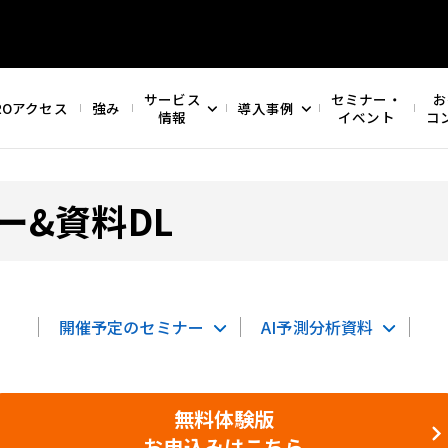
サービス
セミナー・
お
ROアクセス
強み
導入事例
情報
イベント
コ
ミナー&資料DL
開催予定のセミナー
AI予測分析資料
無料体験版
お申込みはこちら