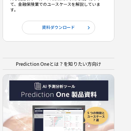
て、金融保険業でのユースケースを解説していま
す。
資料ダウンロード
Prediction Oneとは？を知りたい方向け