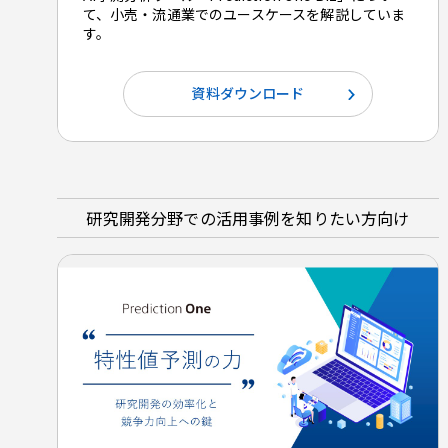
て、小売・流通業でのユースケースを解説していま
す。
資料ダウンロード
研究開発分野での活用事例を知りたい方向け