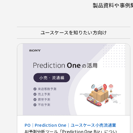
製品資料や事例
ユースケースを知りたい方向け
PO｜Prediction One｜ユースケース小売流通業
AI予測分析ツール「Prediction One Biz」につい