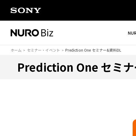
ナビゲーションをスキップして本文に進みます
NU
ホーム
セミナー・イベント
Prediction One セミナー&資料DL
Prediction One セ