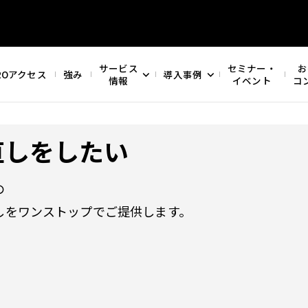
サービス
セミナー・
お
ROアクセス
強み
導入事例
情報
イベント
コ
直しをしたい
の
しをワンストップでご提供します。