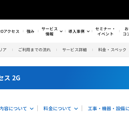
サービス
セミナー・
お
ROアクセス
強み
導入事例
情報
イベント
コ
リア
ご利用までの流れ
サービス詳細
料金・スペック
セス 2G
内容について
料金について
工事・機器・設備