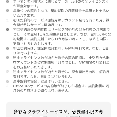
※
アドオンの利用状況に関わらず、Office 365の全ライセンス分
が課金対象です。
※
年単位での契約となり、契約期間の月額料金を年額でお支払い
いただきます。
※
初回契約時のサービス開始月はアカウント発行を行った月、課
金開始月はサービス開始月です。
※
初回契約時の契約期間はサービス開始月の12か月後の月末まで
とし、その翌月1日を契約更新日とします。なお、翌年以降の契
約期間は、契約更新日から11か月後の月末とし、以降も同様に
更新されるものとします。
※
初回契約時は、課金開始月無料、解約月有料です。なお、日割
りは行いません。
※
途中でライセンス数が増えた場合の契約期間は、申込月から既
存アカウントの契約期間終了月までとし、契約期間の月額料金
をお支払いいただきます。
※
途中でライセンス数が増えた場合は、課金開始月有料、解約月
有料です。なお、日割りは行いません。
※
途中解約の場合、返金は行いません。
※
Office 365サービスの契約等が終了した場合は、契約期間の残
月数の月額料金の返金は行いません。
多彩なクラウドサービスが、必要最小限の導