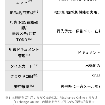
※2
ェット
※2
掲示板/回覧板機能を実現。
掲示板/回覧板
行先予定/在籍確
認/
行先予定、伝言メモ、在籍
伝言メモ/共有
※2
TODO
組織ドキュメント
ドキュメントの
※2
管理
※2
出退勤の打
タイムカード
※2
SFA&
クラウドCRM
※2
災害時に一斉メールを送
安否確認
※1
本機能をご利用いただくためには「Exchange Online」または
「Exchange Online」の機能を含むプランのご契約が必要で