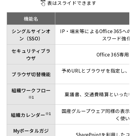
表はスライドできます
機能名
シングルサインオ
IP・端末等によるOffice 36
ン（SSO）
スワード強化、Act
セキュリティブラ
Office 365
ウザ
予めURLとブラウザを指定し、U
ブラウザ切替機能
組織ワークフロー
稟議書、交通費精算といった社内業
※1
国産グループウェア同様の表示形
※1
組織カレンダー
く使いや
Myポータルガジ
SharePointを利用し