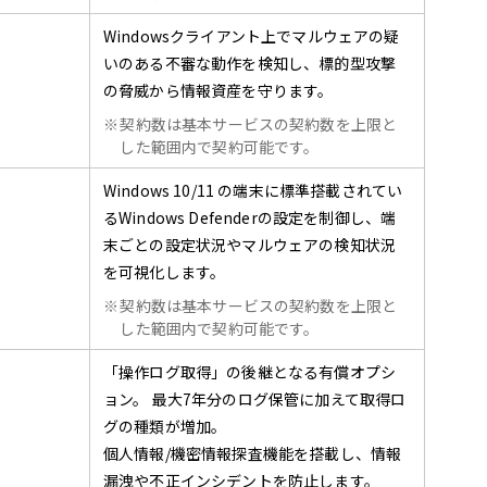
Windowsクライアント上でマルウェアの疑
いのある不審な動作を検知し、標的型攻撃
の脅威から情報資産を守ります。
※
契約数は基本サービスの契約数を上限と
した範囲内で契約可能です。
Windows 10/11 の端末に標準搭載されてい
るWindows Defenderの設定を制御し、端
末ごとの設定状況やマルウェアの検知状況
を可視化します。
※
契約数は基本サービスの契約数を上限と
した範囲内で契約可能です。
「操作ログ取得」の後継となる有償オプシ
ョン。 最大7年分のログ保管に加えて取得ロ
グの種類が増加。
個人情報/機密情報探査機能を搭載し、情報
漏洩や不正インシデントを防⽌します。