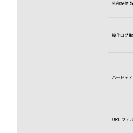
外部記憶 
操作ログ取
ハードディ
URL フ