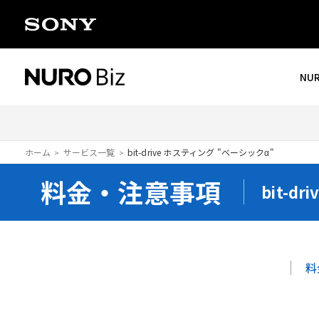
ナビゲーションをスキップして本文に進みます
NU
ホーム
サービス一覧
bit-drive ホスティング "ベーシックα"
料金・注意事項
bit-d
料