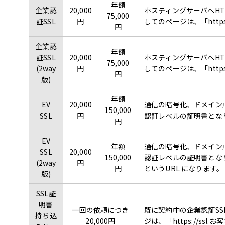
年額
企業認
20,000
ホスティングサーバへHT
75,000
証SSL
円
してのページは、「http
円
企業認
年額
証SSL
20,000
ホスティングサーバへHT
75,000
(2way
円
してのページは、「http
円
版)
年額
EV
20,000
通信の暗号化、ドメイン
150,000
SSL
円
認証レベルの証明書となりま
円
EV
年額
通信の暗号化、ドメイン
SSL
20,000
150,000
認証レベルの証明書となりま
(2way
円
円
というURL になります。
版)
SSL証
明書
一回の依頼につき
既に契約中の企業認証SS
持ち込
20,000円
ジは、「https://ss