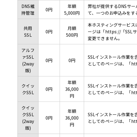
DNS維
年額
弊社が提供するDNSサ
0円
持管理
5,000円
て、一つのお申込みをす
本ホスティングサービスに
共用
月額
0円
ージは「https://
SSL
500円
変更できません。
アルフ
ァSSL
SSLインストール作業を
0円
0円
(2way
としてのページは、「htt
版)
年額
クイッ
SSLインストール作業を
0円
36,000
クSSL
としてのページは、「htt
円
クイッ
年額
クSSL
SSLインストール作業を
0円
36,000
(2way
としてのページは、「htt
円
版)