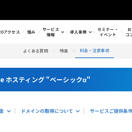
サービス
セミナー・
お
ROアクセス
強み
導入事例
情報
イベント
コ
料金・注意事項
よくある質問
特長
rive ホスティング "ベーシックα"
金
ドメインの取得について
サービスご提供条