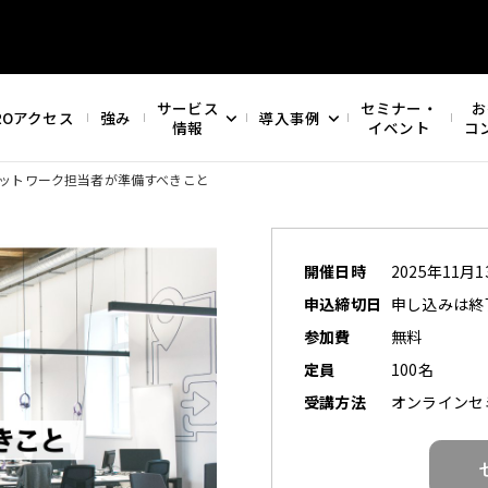
サービス
セミナー・
お
ROアクセス
強み
導入事例
情報
イベント
コ
ットワーク担当者が準備すべきこと
開催日時
2025年11月13
申込締切日
申し込みは終
参加費
無料
定員
100名
受講方法
オンラインセ