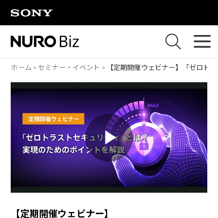
ナビゲーションをスキップして本文に進みます
ホーム
セミナー・イベント
【定期開催ウェビナー】
「ゼロトラ
P
l
【定期開催ウェビナー】