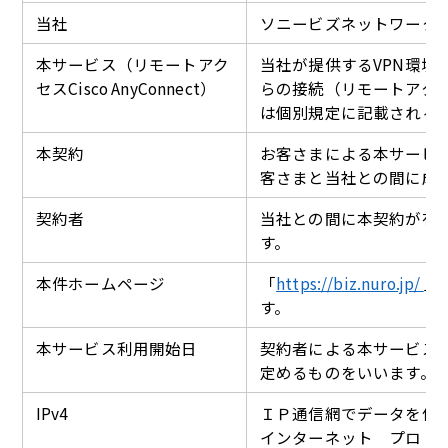
当社
ソニービズネットワーク
本サービス（リモートアク
当社が提供するVPN環境
セスCisco AnyConnect）
らの接続（リモートアク
は個別規定に記載される
本契約
お客さまによる本サービ
客さまと当社との間に成
契約者
当社との間に本契約が有
す。
本件ホームページ
「
https://biz.nuro.jp/
」
す。
本サービス利用開始日
契約者による本サービス
定めるものをいいます。
IPv4
ＩＰ通信網でデータを伝
インターネット プロト