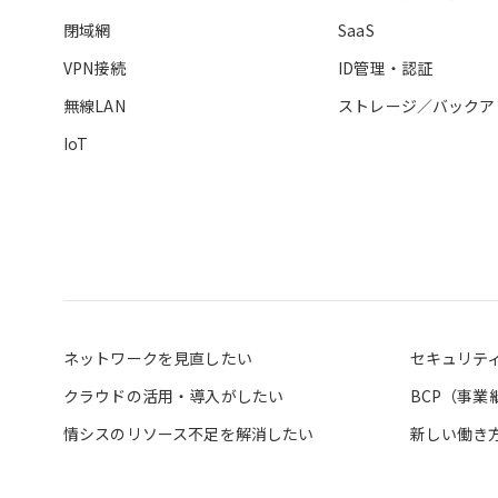
閉域網
SaaS
VPN接続
ID管理・認証
無線LAN
ストレージ／バックア
IoT
ネットワークを見直したい
セキュリテ
クラウドの活用・導入がしたい
BCP（事
情シスのリソース不足を解消したい
新しい働き