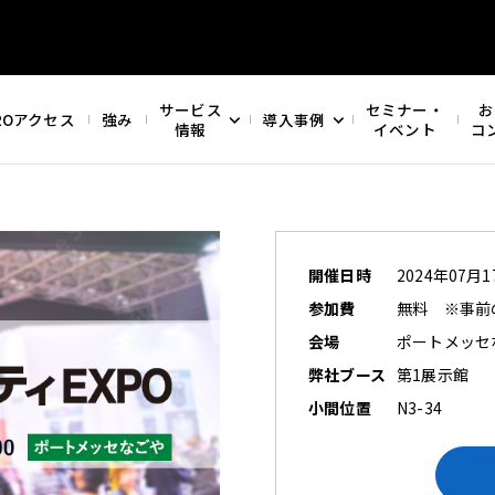
サービス
セミナー・
お
ROアクセス
強み
導入事例
情報
イベント
コ
開催日時
2024年07月17
参加費
無料 ※事前
会場
ポートメッセ
弊社ブース
第1展示館
小間位置
N3-34