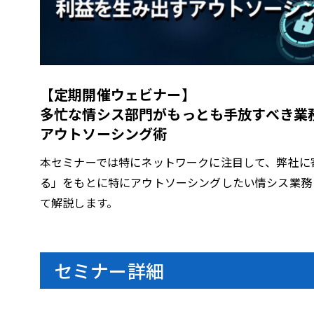
l
【定期開催ウェビナー】
a
多忙な情シス部門がもっとも手放すべき業
アウトソーシング術
本セミナーでは特にネットワークに注目して、弊社に
y
る」をもとに特にアウトソーシングしたい情シス業務
て解説します。
V
セミナー詳細