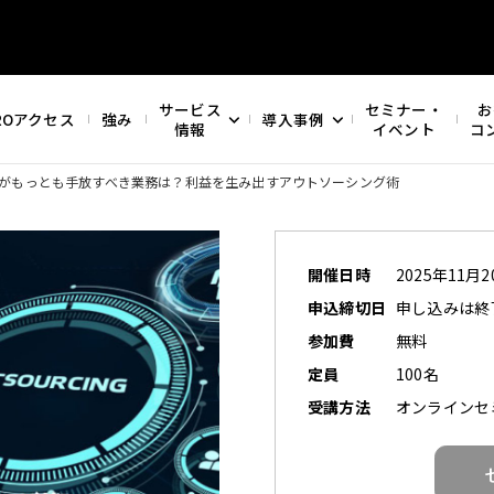
サービス
セミナー・
お
ROアクセス
強み
導入事例
情報
イベント
コ
がもっとも手放すべき業務は？利益を生み出すアウトソーシング術
開催日時
2025年11月20
申込締切日
申し込みは終
参加費
無料
定員
100名
受講方法
オンラインセ