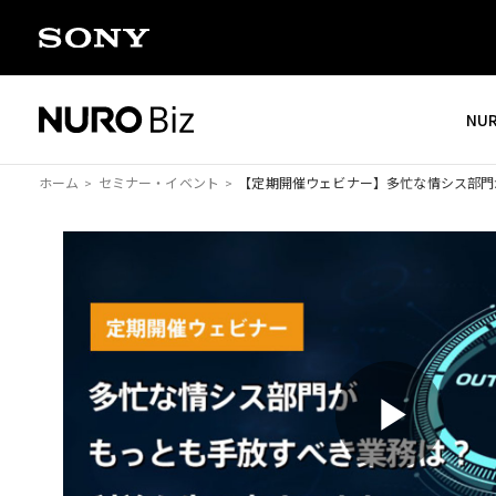
ナビゲーションをスキップして本文に進みます
NU
ホーム
セミナー・イベント
【定期開催ウェビナー】
多忙な情シス部門
P