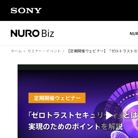
ナビゲーションをスキップして本文に進みます
NU
ホーム
セミナー・イベント
【定期開催ウェビナー】
「ゼロトラストセ
P