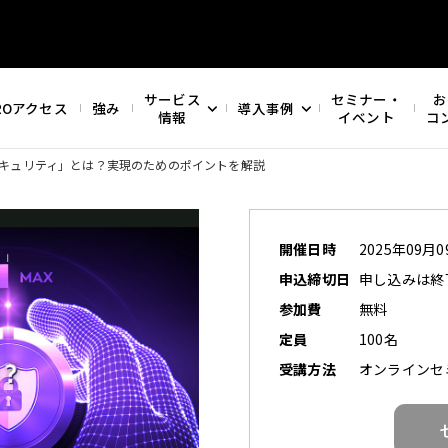
サービス
セミナー・
お
ROアクセス
強み
導入事例
情報
イベント
コ
キュリティ」とは？実現のためのポイントを解説
開催日時
2025年09月09
申込締切日
申し込みは終
参加費
無料
定員
100名
受講方法
オンラインセ