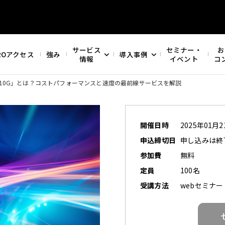
サービス
セミナー・
お
ROアクセス
強み
導入事例
情報
イベント
コ
 10G」とは？
コストパフォーマンスと速度の最前線サービスを解説
開催日時
2025年01月21
申込締切日
申し込みは終
参加費
無料
定員
100名
受講方法
webセミナー