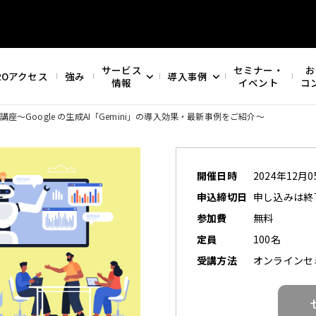
サービス
セミナー・
お
ROアクセス
強み
導入事例
情報
イベント
コ
用講座
～Google の生成AI「Gemini」の導入効果・最新事例をご紹介～
開催日時
2024年12月05
申込締切日
申し込みは終
参加費
無料
定員
100名
受講方法
オンラインセミナ