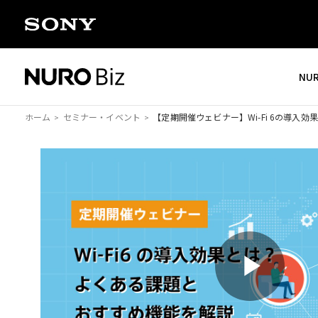
ナビゲーションをスキップして本文に進みます
NU
ホーム
セミナー・イベント
【定期開催ウェビナー】
Wi-Fi 6の導
P