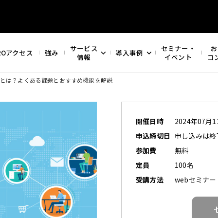
サービス
セミナー・
お
ROアクセス
強み
導入事例
情報
イベント
コ
入効果とは？よくある課題とおすすめ機能を解説
開催日時
2024年07月11
申込締切日
申し込みは終
参加費
無料
定員
100名
受講方法
webセミナー