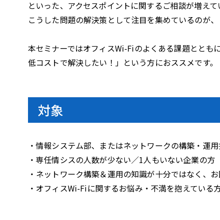
i
といった、アクセスポイントに関するご相談が増えて
こうした問題の解決策として注目を集めているのが、「W
本セミナーではオフィスWi-Fiのよくある課題ととも
d
低コストで解決したい！」という方におススメです。
e
対象
・情報システム部、またはネットワークの構築・運用
o
・専任情シスの人数が少ない／1人もいない企業の方
・ネットワーク構築＆運用の知識が十分ではなく、お
・オフィスWi-Fiに関するお悩み・不満を抱えている