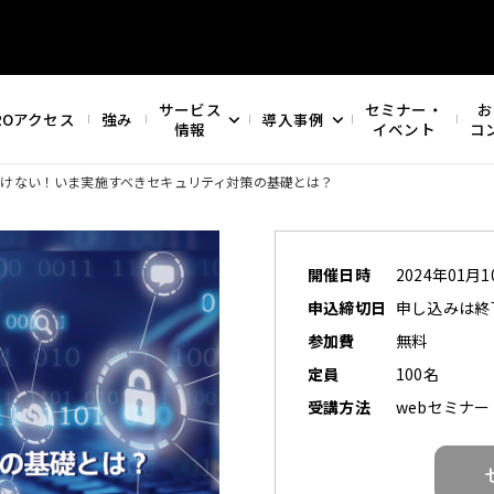
サービス
セミナー・
お
ROアクセス
強み
導入事例
情報
イベント
コ
負けない！
いま実施すべきセキュリティ対策の基礎とは？
開催日時
2024年01月10
申込締切日
申し込みは終
参加費
無料
定員
100名
受講方法
webセミナー