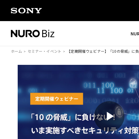
ナビゲーションをスキップして本文に進みます
NU
ホーム
セミナー・イベント
【定期開催ウェビナー】
「10の脅威」に
P