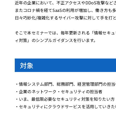
i
近年の企業において、不正アクセスやDDoS攻撃な
またコロナ禍を経てSaaSの利用が増加し、働き方も
日々巧妙化/複雑化するサイバー攻撃に対して手を打
d
そこで本セミナーでは、毎年更新される「情報セキュ
ィ対策」のシンプルガイダンスを行います。
e
対象
o
・情報システム部門、総務部門、経営管理部門の担当
・企業のネットワーク・セキュリティの担当者
・いま、最低限必要なセキュリティ対策を知りたい方
・セキュリティにクラウドサービスを活用していきた