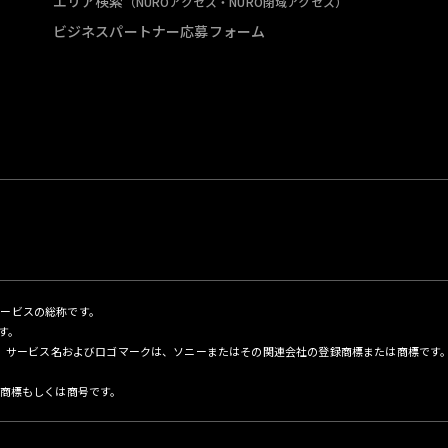
エリア検索
（NUROアクセス・NURO閉域アクセス）
ビジネスパートナー応募フォーム
サービスの総称です。
す。
名、サービス名およびロゴマークは、ソニーまたはその関連会社の登録商標または商標です
商標もしくは商号です。