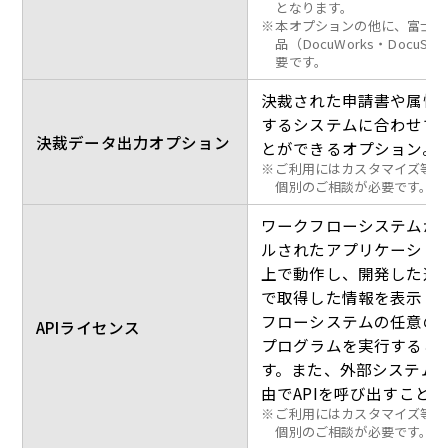
となります。
※
本オプションの他に、富士ゼ
品（DocuWorks・DocuSh
要です。
決裁された申請書や属性
するシステムに合わせて
決裁データ出力オプション
とができるオプション。
※
ご利用にはカスタマイズ等が
個別のご相談が必要です。
ワークフローシステムが
ルされたアプリケーショ
上で動作し、開発した追加
で取得した情報を表示し
フローシステムの任意の動
APIライセンス
プログラムを実行するこ
す。また、外部システムか
由でAPIを呼び出すこと
※
ご利用にはカスタマイズ等が
個別のご相談が必要です。