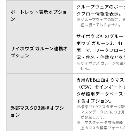
グループウェアのポータ
ポートレット表示オプショ
クフロー情報を表示。
ン
※
グループウェアの設定、画面
証は行っておりません。
サイボウズ社のグループ
ボウズ ガルーン3、4」
サイボウズ ガルーン連携オ
面上で、ワークフローの
プション
況・件名・件数などを表
※
サイボウズ ガルーンの設定
せん。
専用WEB画面よりマスタ
（CSV）をインポートす
タ参照用データベースを
するオプション。
※
標準で3つマスタデータ取り
外部マスタDB連携オプシ
マスタデータ1つにつき月額\3
ョン
が発生します。
※
「マスタデータ参照機能」と
上のマスタ検索フォームから