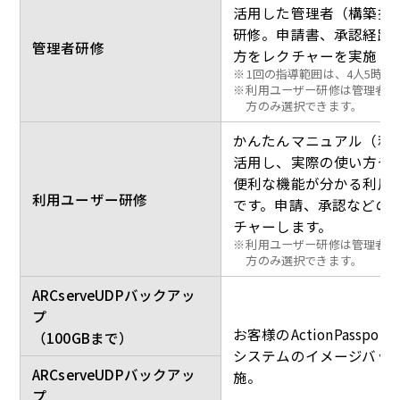
活用した管理者（構築担
研修。申請書、承認経路
管理者研修
方をレクチャーを実施し
※
1回の指導範囲は、4人5時間
※
利用ユーザー研修は管理者研
方のみ選択できます。
かんたんマニュアル（利
活用し、実際の使い方や
便利な機能が分かる利用
利用ユーザー研修
です。申請、承認などの
チャーします。
※
利用ユーザー研修は管理者研
方のみ選択できます。
ARCserveUDPバックアッ
プ
お客様のActionPasspo
（100GBまで）
システムのイメージバッ
ARCserveUDPバックアッ
施。
プ