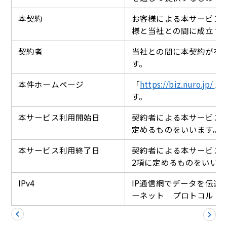
本契約
お客様による本サービス
様と当社との間に成立す
契約者
当社との間に本契約が有
す。
本件ホームページ
「
https://biz.nuro.jp/
」
す。
本サービス利用開始日
契約者による本サービス
定めるものをいいます。
本サービス利用終了日
契約者による本サービス
2項に定めるものをいいま
IPv4
IP通信網でデータを伝達
ーネット プロトコル 