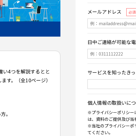
な違い4つを解説するとと
ます。（全10ページ）
い方。