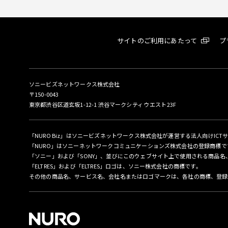
サイトのご利用にあたって
プ
ソニービズネットワークス株式会社
〒150-0043
東京都渋谷区道玄坂1-12-1 渋谷マークシティ ウエスト23F
「NURO Biz」はソニービズネットワークス株式会社が運営する法人向けICT
「NURO」はソニーネットワークコミュニケーションズ株式会社の登録商標で
「ソニー」および「SONY」、並びにこのウェブサイト上で使用される商品
「ELTRES」および「ELTRES」ロゴは、ソニー株式会社の商標です。
その他の商品名、サービス名、会社名またはロゴマークは、各社の商標、登録