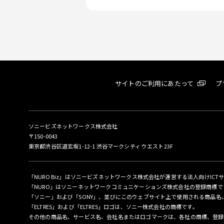
サイトのご利用にあたって
プ
ソニービズネットワークス株式会社
〒150-0043
東京都渋谷区道玄坂1-12-1 渋谷マークシティ ウエスト23F
「NURO Biz」はソニービズネットワークス株式会社が運営する法人向けICT
「NURO」はソニーネットワークコミュニケーションズ株式会社の登録商標で
「ソニー」および「SONY」、並びにこのウェブサイト上で使用される商品
「ELTRES」および「ELTRES」ロゴは、ソニー株式会社の商標です。
その他の商品名、サービス名、会社名またはロゴマークは、各社の商標、登録